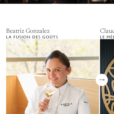
Beatriz Gonzalez
Clau
LA FUSION DES GOÛTS
LE MÉ