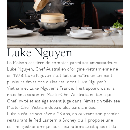
Luke Nguyen
La Maison est fière de compter parmi ses ambassadeurs
Luke Nguyen, Chef Australien d'origine vietnamienne né
en 1978. Luke Nguyen s’est fait connaître en animant
plusieurs émissions culinaires, dont Luke Nguyen’s
Vietnam et Luke Nguyen’s France. Il est apparu dans la
deuxième saison de MasterChef Australia en tant que
Chef invité et est également juge dans l’émission télévisée
MasterChef Vietnam depuis plusieurs années.
Luke a réalisé son rêve à 23 ans, en ouvrant son premier
restaurant le Red Lantern à Sydney où il propose une
cuisine gastronomique aux inspirations asiatiques et du