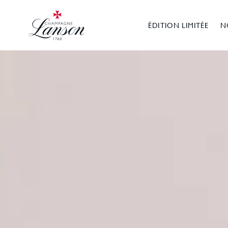
et
Champagne Lanson
passer
au
ÉDITION LIMITÉE
N
contenu