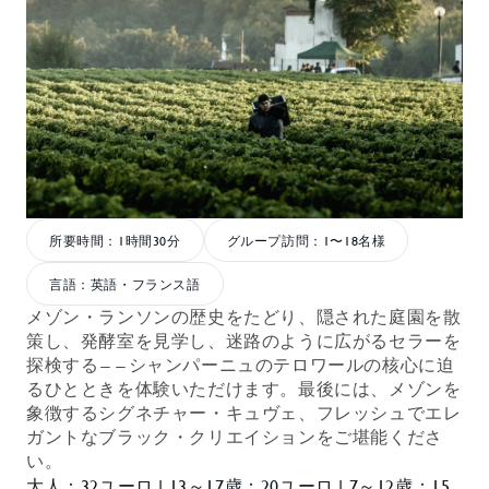
所要時間：1時間30分
グループ訪問：1〜18名様
言語：英語・フランス語
メゾン・ランソンの歴史をたどり、隠された庭園を散
策し、発酵室を見学し、迷路のように広がるセラーを
探検する――シャンパーニュのテロワールの核心に迫
るひとときを体験いただけます。最後には、メゾンを
象徴するシグネチャー・キュヴェ、フレッシュでエレ
ガントなブラック・クリエイションをご堪能くださ
い。
大人：32ユーロ | 13～17歳：20ユーロ | 7～12歳：15