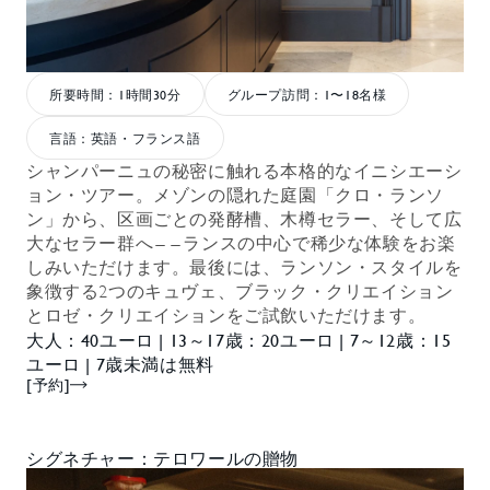
所要時間：1時間30分
グループ訪問：1〜18名様
言語：英語・フランス語
シャンパーニュの秘密に触れる本格的なイニシエーシ
ョン・ツアー。メゾンの隠れた庭園「クロ・ランソ
ン」から、区画ごとの発酵槽、木樽セラー、そして広
大なセラー群へ――ランスの中心で稀少な体験をお楽
しみいただけます。最後には、ランソン・スタイルを
象徴する2つのキュヴェ、ブラック・クリエイション
とロゼ・クリエイションをご試飲いただけます。
大人：40ユーロ | 13～17歳：20ユーロ | 7～12歳：15
ユーロ | 7歳未満は無料
[予約]
シグネチャー：テロワールの贈物