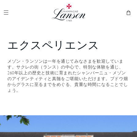
シャンパーニュ・ランソン
てコン
ス
テンツ
ケ
に移る
ッ
ト
B- 個性的なクリエーション：メゾンのシグネチャー
象徴的なクリエーション：LANSONスタイルを体現
シグネチャー：テロワールの贈物
ヴィンテージ：ヴィンテージの核心への旅
メゾン・ランソンの歴史をたどり、隠された庭園を散
シャンパーニュの秘密に触れる本格的なイニシエーシ
メゾン・ランソンのアンバサダーがご案内する、メゾ
メゾン・ランソンの歴史をたどり、特別な年を見極
エクスペリエンス
策し、発酵室を見学し、迷路のように広がるセラーを
ョン・ツアー。メゾンの隠れた庭園「クロ・ランソ
ンの歴史と醸造の秘訣を巡る旅をお楽しみください。
め、その真価を引き出してきた独自の技に触れる――
探検する――シャンパーニュのテロワールの核心に迫
ン」から、区画ごとの発酵槽、木樽セラー、そして広
その後、当メゾンの看板キュヴェLe Black Création 、
時を超えた体験です。締めくくりには、シグネチャ
メゾン・ランソンは一年を通じてみなさまを歓迎していま
るひとときを体験いただけます。最後には、メゾンを
大なセラー群へ――ランスの中心で稀少な体験をお楽
セラーマスターのエルヴェ・ダンタンが考案した2つ
ー・キュヴェブラック・クリエイションとともに、2
す。サクレの街（ランス）の中心で、特別な体験を通じ、
象徴するシグネチャー・キュヴェ、フレッシュでエレ
しみいただけます。最後には、ランソン・スタイルを
のキュヴェ、Le Blanc de Blancs 「ル・ブラック・レゼ
つの偉大なヴィンテージ――ヴィンテージ2013とク
260年以上の歴史と技術に育まれたシャンパーニュ・メゾン
ガントなブラック・クリエイションをご堪能くださ
象徴する2つのキュヴェ、ブラック・クリエイション
ルヴ」をご賞味いただけます。
ロ・ランソン2010をご試飲いただけます。
のアイデンティティと真髄をご堪能いただけます。ブドウ畑
い。
とロゼ・クリエイションをご試飲いただけます。
からグラスに至るまでをめぐる、貴重な時間になることでし
ょう。