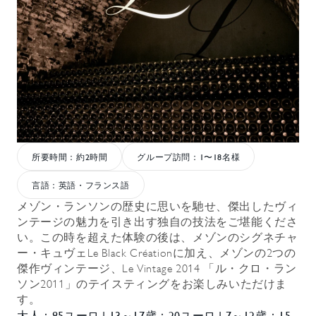
所要時間：約2時間
グループ訪問：1〜18名様
言語：英語・フランス語
メゾン・ランソンの歴史に思いを馳せ、傑出したヴィ
ンテージの魅力を引き出す独自の技法をご堪能くださ
い。この時を超えた体験の後は、メゾンのシグネチャ
ー・キュヴェLe Black Créationに加え、メゾンの2つの
傑作ヴィンテージ、Le Vintage 2014 「ル・クロ・ラン
ソン2011」のテイスティングをお楽しみいただけま
す。
大人：85ユーロ | 13～17歳：20ユーロ | 7～12歳：15