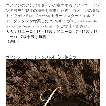
当メゾンのアンバサダーがご案内するツアーで、メゾ
ンの歴史と製造の秘訣を探求した後、当メゾンの看板
キュヴェLe Black Création セラーマスターのエルヴ
ェ・ダンタンが考案した2つのキュヴェ、Le Blanc de
Blancs Le Réserve Extra Brut」をご賞味ください。
大人：55ユーロ | 13～17歳：20ユーロ | 7～12歳：15
ユーロ | 7歳未満は無料
[予約]
ヴィンテージ：ミレジメの核心へ旅立つ