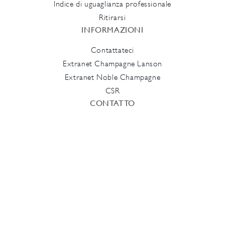
Indice di uguaglianza professionale
Ritirarsi
INFORMAZIONI
Contattateci
Extranet Champagne Lanson
Extranet Noble Champagne
CSR
CONTATTO
Telefono
+33 (0)3 26 78 50 50
Email
info@lanson.com
Seguiteci
Facebook
Instagram
LinkedIn
YouTube