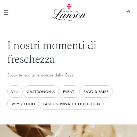
Ignorare e
Champagne Lanson
passare al
contenuto
Cestino
I nostri momenti di
freschezza
Scoprite le ultime notizie dalla Casa.
VINI
GASTRONOMIA
EVENTI
SAVOIR-FAIRE
WIMBLEDON
LANSON PRIVATE COLLECTION