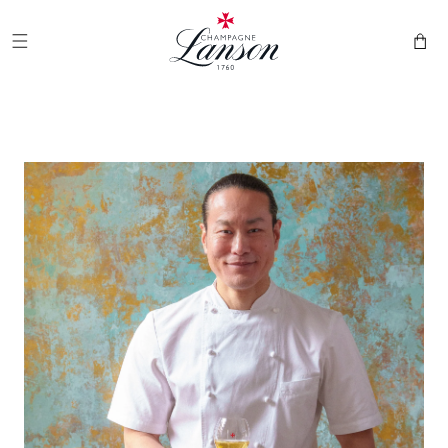
Ignorar y
Champán Lanson
pasar al
contenido
Cesta