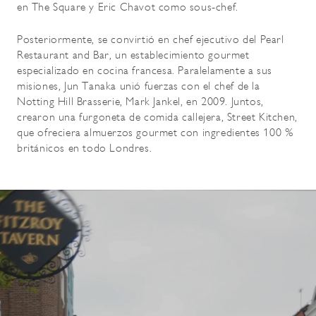
en The Square y Eric Chavot como sous-chef.
Posteriormente, se convirtió en chef ejecutivo del Pearl
Restaurant and Bar, un establecimiento gourmet
especializado en cocina francesa. Paralelamente a sus
misiones, Jun Tanaka unió fuerzas con el chef de la
Notting Hill Brasserie, Mark Jankel, en 2009. Juntos,
crearon una furgoneta de comida callejera, Street Kitchen,
que ofreciera almuerzos gourmet con ingredientes 100 %
británicos en todo Londres.