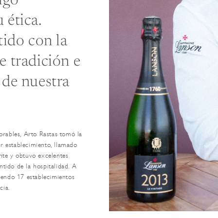
igo
 ética.
ido con la
e tradición e
 de nuestra
rables, Arto Rastas tomó la
r establecimiento, llamado
te y obtuvo excelentes
tido de la hospitalidad. A
riendo 17 establecimientos
cia.