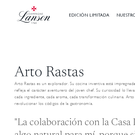
Ignorar y
Champán Lanson
pasar al
contenido
EDICIÓN LIMITADA
NUESTR
Arto Rastas
Arto Rastas es un explorador. Su cocina inventiva está impregnad
refleja el carácter aventurero del joven chef. Su curiosidad lo lleva
cada ingrediente, cada aroma, cada transformación culinaria. Art
revolucionar los códigos de la gastronomía.
"La colaboración con la Casa