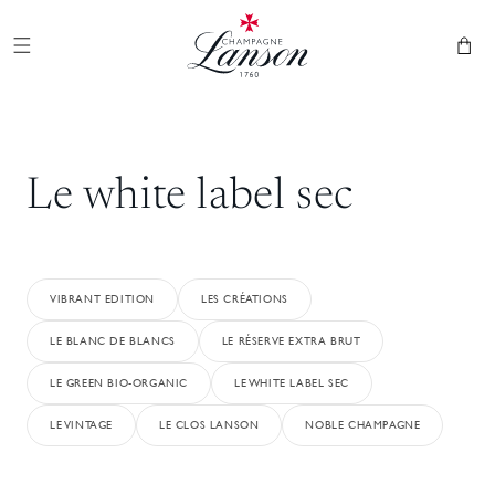
et
Champagne Lanson
passer
au
Panier
contenu
Le white label sec
VIBRANT EDITION
LES CRÉATIONS
LE BLANC DE BLANCS
LE RÉSERVE EXTRA BRUT
LE GREEN BIO-ORGANIC
LE WHITE LABEL SEC
LE VINTAGE
LE CLOS LANSON
NOBLE CHAMPAGNE