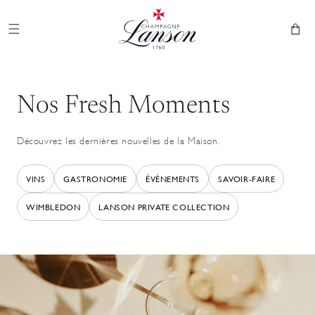
et
Champagne Lanson
passer
au
Panier
contenu
Nos Fresh Moments
Découvrez les dernières nouvelles de la Maison.
VINS
GASTRONOMIE
ÉVÈNEMENTS
SAVOIR-FAIRE
WIMBLEDON
LANSON PRIVATE COLLECTION