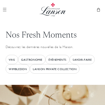
et
Champagne Lanson
passer
au
Panier
contenu
Nos Fresh Moments
Découvrez les dernières nouvelles de la Maison.
VINS
GASTRONOMIE
ÉVÈNEMENTS
SAVOIR-FAIRE
WIMBLEDON
LANSON PRIVATE COLLECTION